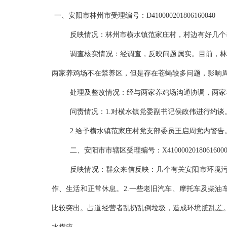
一、安阳市林州市受理编号：D410000201806160040
反映情况：林州市横水镇范家庄村，村边有好几个
调查核实情况：经调查，反映问题属实。目前，林州
两家养鸡场不在禁养区，但是存在苍蝇较多问题，影响
处理及整改情况：经与两家养鸡场沟通协调，两家
问责情况：1.对横水镇党委副书记侯政伟进行约谈
2.给予横水镇范家庄村党支部委员王启周党内警告
二、安阳市市辖区受理编号：X41000020180616000
反映情况：群众来信反映：几个有关安阳市环境污
作、生活和正常休息。2.一些老旧汽车、摩托车及柴油
比较突出。占道经营者乱扔乱倒垃圾，造成环境脏乱差