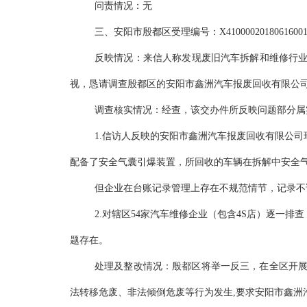
问责情况：无
三、安阳市殷都区受理编号：X41000020180616001
反映情况：来信人称发现废旧汽车拆解和维修行
视，恳请调查殷都区的安阳市鑫洲汽车报废回收有限公司
调查核实情况：经查，该交办件所反映问题部分属
1.信访人反映的安阳市鑫洲汽车报废回收有限公
配备了安全气囊引爆装置，所回收的车辆在拆解中安全
但企业在台账记录管理上存在不规范情节，记录不
2.对辖区54家汽车维修企业（包含4S店）逐一排
题存在。
处理及整改情况：殷都区将举一反三，在全区开展
法转移危废、非法倾倒危废等行为发生,要求安阳市鑫洲