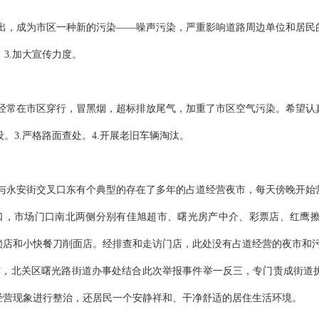
突出，成为市区一种新的污染——噪声污染，严重影响道路周边单位和居民
；3.加大宣传力度。
车经常在市区穿行，冒黑烟，超标排放尾气，加重了市区空气污染。希望认
设。3.严格路面查处。4.开展老旧车辆淘汰。
路与永安街交叉口东有个典型的存在了多年的占道经营夜市，每天傍晚开始
口，市场门口南北两侧分别有佳旭超市、曙光房产中介、彩票店、红鹰
锁店和小快餐刀削面店。经排查和走访门店，此处没有占道经营的夜市和
作，北关区曙光路街道办事处结合此次举报事件举一反三，专门责成街道
经营现象进行整治，还居民一个安静祥和、干净舒适的居住生活环境。