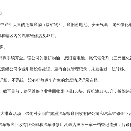
3
业中产生大量的危险废物（废矿物油、废旧蓄电池、安全气囊、尾气催化
和辖区内的汽车维修店及4S店。
实。
司环保手续齐全。该公司的废矿物油、废旧蓄电池、尾气催化剂（三元催
气囊经公司专业引爆设备处理。建有台账管理记录，未发生过非法转移。
详细、不系统，没有把每辆车产生的危废情况记录在档。
查，截至目前，辖区维修企业共回收废电瓶158块、废机油11705升，拆
大排查活动，强化对安阳市鑫洲汽车报废回收有限公司和汽车维修企业及
汽车报废回收有限公司和汽车维修店及4S店按照一车一档登记造册，台账