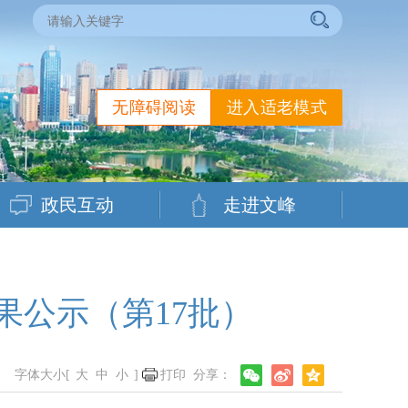
无障碍阅读
进入适老模式
政民互动
走进文峰
果公示（第17批）
字体大小[
大
中
小
]
打印
分享：