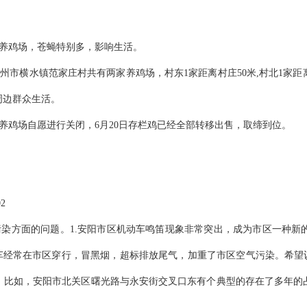
养鸡场，苍蝇特别多，影响生活。
市横水镇范家庄村共有两家养鸡场，村东1家距离村庄50米,村北1家距
周边群众生活。
养鸡场自愿进行关闭，6月20日存栏鸡已经全部转移出售，取缔到位。
。
。
2
染方面的问题。1.安阳市区机动车鸣笛现象非常突出，成为市区一种新
车经常在市区穿行，冒黑烟，超标排放尾气，加重了市区空气污染。希望
。比如，安阳市北关区曙光路与永安街交叉口东有个典型的存在了多年的