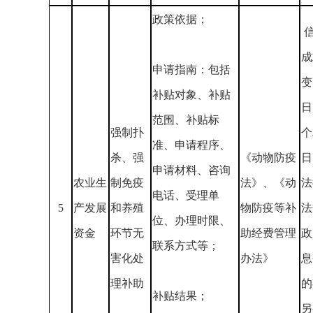
政策依据；
成
申请指南：包括
变
补贴对象、补贴
日
范围、补贴标
强制扑
个
准、申请程序、
杀、强
《动物防疫
日
申请材料、咨询
农业生
制免疫
法》、《动
法
电话、受理单
5
产发展
和养殖
物防疫等补
法
位、办理时限、
资金
环节无
助经费管理
政
联系方式等；
害化处
办法》
息
理补助
的
补贴结果；
另