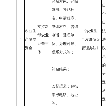
补贴对象、补贴
日
范围、补贴标
个
准、申请程序、
日
支持新
申请材料、咨询
农业生
《农业生
法
型农业
电话、受理单
4
产发展
产发展资金
法
经营主
位、办理时限、
资金
管理办法》
政
体
联系方式等；
息
的
补贴结果；
另
定
监督渠道：包括
从
举报电话、地址
定
等。