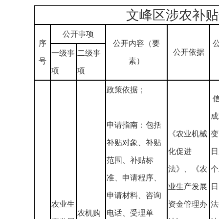
文峰区涉农补贴
公开事项
序
公开内容（要
公开依据
一级事
二级事
号
素）
项
项
政策依据；
成
申请指南：包括
《农业机械
变
补贴对象、补贴
化促进
日
范围、补贴标
法》、《农
个
准、申请程序、
业生产发展
日
申请材料、咨询
农业生
资金管理办
法
农机购
电话、受理单