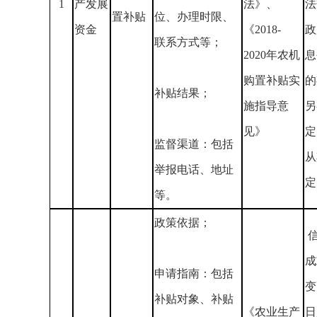
1
产发展
法》、
法
置补贴
位、办理时限、
资金
《2018-
政
联系方式等；
2020年农机
息
购置补贴实
的
补贴结果；
施指导意
另
见》
定
监督渠道：包括
从
举报电话、地址
定
等。
政策依据；
成
申请指南：包括
变
补贴对象、补贴
《农业生产
日