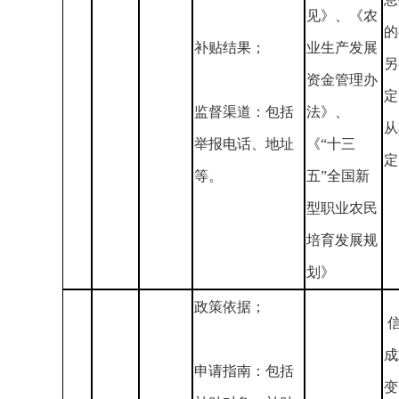
见》、《农
的
补贴结果；
业生产发展
另
资金管理办
定
监督渠道：包括
法》、
从
举报电话、地址
《“十三
定
等。
五”全国新
型职业农民
培育发展规
划》
政策依据；
成
申请指南：包括
变