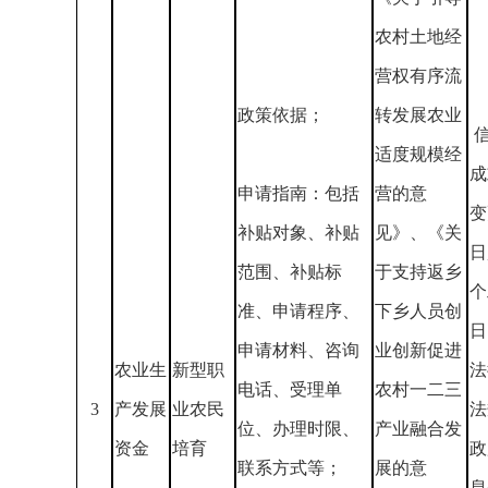
农村土地经
营权有序流
政策依据；
转发展农业
适度规模经
成
申请指南：包括
营的意
变
补贴对象、补贴
见》、《关
日
范围、补贴标
于支持返乡
个
准、申请程序、
下乡人员创
日
申请材料、咨询
业创新促进
农业生
新型职
法
电话、受理单
农村一二三
3
产发展
业农民
法
位、办理时限、
产业融合发
资金
培育
政
联系方式等；
展的意
息