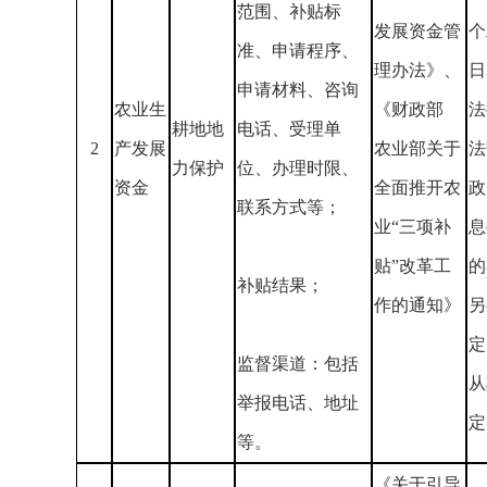
范围、补贴标
发展资金管
个
准、申请程序、
理办法》、
日
申请材料、咨询
农业生
《财政部
法
耕地地
电话、受理单
2
产发展
农业部关于
法
力保护
位、办理时限、
资金
全面推开农
政
联系方式等；
业“三项补
息
贴”改革工
的
补贴结果；
作的通知》
另
定
监督渠道：包括
从
举报电话、地址
定
等。
《关于引导