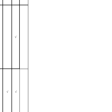
√
√
√