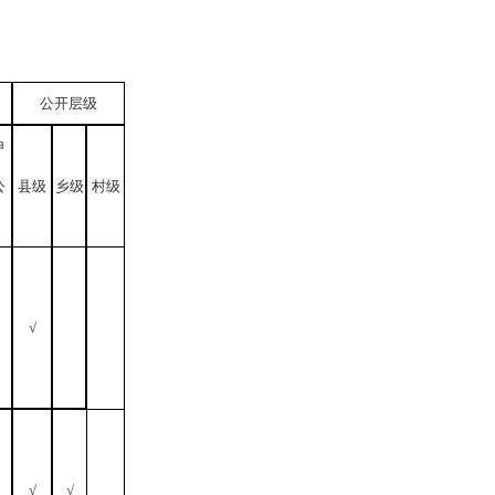
公开层级
申
公
县级
乡级
村级
√
√
√