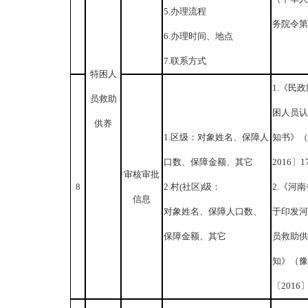
5.办理流程
务院令第 
6.办理时间、地点
7.联系方式
特困人
1.《民
员救助
困人员认
供养
1.区级：对象姓名、保障人
知书》（
口数、保障金额、其它
2016〕
审核审批
8
2.村(社区)级：
2.《河
信息
对象姓名、保障人口数、
于印发河
保障金额、其它
员救助供
知》（豫
〔2016