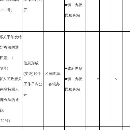
■镇、办便
711号）
开
民服务站
政部关于印发特
定办法的通
民发 〔
信息形成
178号）
■政府网站
(变更)10个
区民政局、
南省人民政府关
■镇、办便
√
√
工作日内公
各镇办
南省特困人
民服务站
开
养办法的通
政
〕79号）