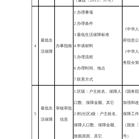
（豫政〔2013〕51号）
1.办理事项
2.办理条件
《中华人
3.最低生活保障标准
最低生
府信息公
4
办事指南
4.申请材料
活保障
（中华人
5.办理流程
务院令第 
6.办理时间、地点
7.联系方式
1.区级：户主姓名、保障人
《国务院
口数、保障金额、其它
加强和改
最低生
审核审批
5
2.村(社区)级：户主姓名、
保障工作
活保障
信息
保障人口数、保障金额、
（国发〔 
致困原因、其它
号）