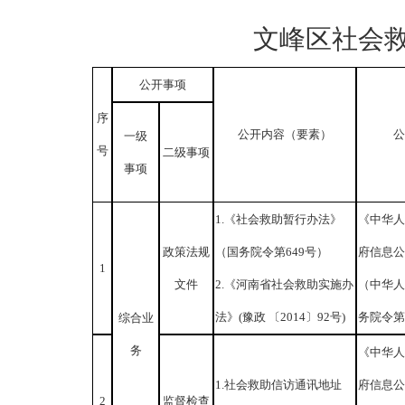
文峰区社会
公开事项
序
公开内容（要素）
公
一级
号
二级事项
事项
1.《社会救助暂行办法》
《中华人
政策法规
（国务院令第649号）
府信息公
1
文件
2.《河南省社会救助实施办
（中华人
法》(豫政 〔2014〕92号)
务院令第 
综合业
务
《中华人
1.社会救助信访通讯地址
府信息公
2
监督检查