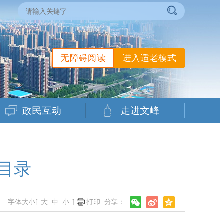
无障碍阅读
进入适老模式
政民互动
走进文峰
目录
字体大小[
大
中
小
]
打印
分享：