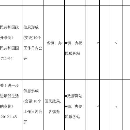
民共和国政
信息形成
开条例》
(变更)10个
各镇、办
■镇、办便
√
√
民共和国国
工作日内公
民服务站
711号）
开
关于进一步
信息形成
进最低生活
■政府网站
(变更)10个
区民政局、
的意见》
■镇、办便
√
√
工作日内公
各镇办
2012〕45
民服务站
开