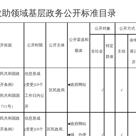
救助领域基层政务公开标准目录
公开对象
公开方式
公开渠道和
依
开依据
公开时限
公开主体
特定
载体
全社会
主动
请
群体
开
民共和国政
信息形成
开条例》
(变更)10个
■政府网站
区民政局
√
√
民共和国国
工作日内公
711号）
开
民共和国政
信息形成
■政府网站
开条例》
(变更)10个
区民政局、
■镇、办便
√
√