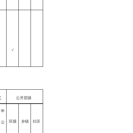
√
式
公开层级
依申
区
级
乡
镇
社区
请公