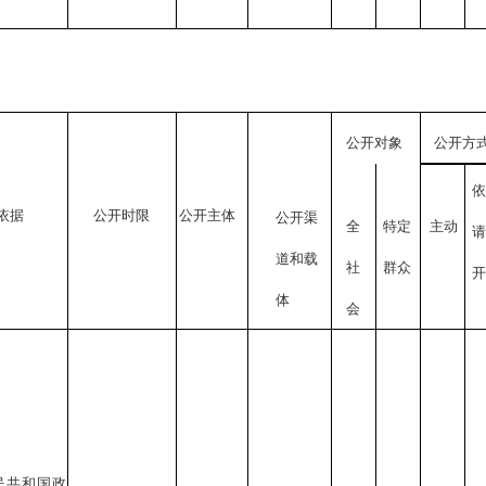
公开对象
公开方
依据
公开时限
公开主体
公开渠
全
特定
主动
道和载
社
群众
开
体
会
民共和国政