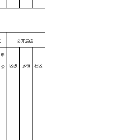
式
公开层级
依申
区
级
乡
镇
社区
请公