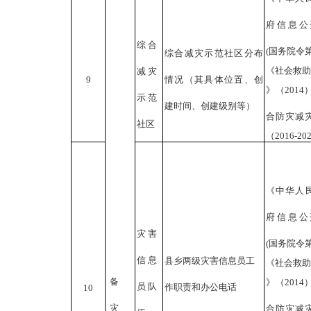
府信息公
综合
(国务院令
综合减灾示范社区分布
《社会救助
减灾
9
情况（其具体位置、创
》
（
2014
示范
建时间、创建级别等）
合
防
灾
减
社区
（
2016-2
《中华人
府信息公
灾害
(国务院令
信息
县乡两级灾害信息员工
《社会救助
备
》
（
2014
员队
作职责和办公电话
10
灾
合
防
灾
减