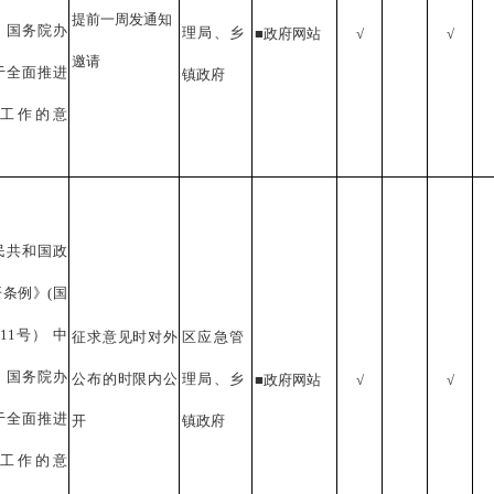
提前一周发通知
、国务院办
理局
、乡
■政府网站
√
√
邀请
于全面推进
镇政府
工作的意
民共和国政
开条例》
(国
11号） 中
征求意见时对外
区应急管
、国务院办
公布的时限内公
理局
、乡
■政府网站
√
√
于全面推进
开
镇政府
工作的意