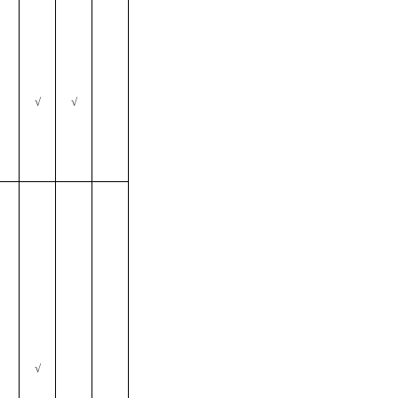
√
√
√