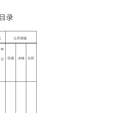
目录
式
公开层级
依申
区
级
乡
镇
社区
请公