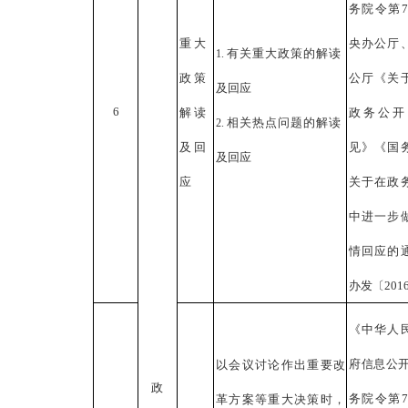
务院令第7
重大
央办公厅
有关重大政策的解读
1.
政策
公厅《关
及回应
6
解读
政务公开
相关热点问题的解读
2.
及回
见》《国
及回应
应
关于在政
中进一步
情回应的
办发〔201
《中华人
府信息公
以会议讨论作出重要改
政
务院令第7
革方案等重大决策时，