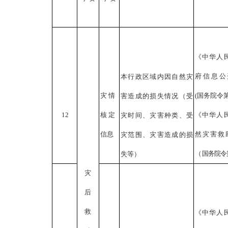
《中华人
府信息公
本行政区域内因自然灾
灾情
(国务院令
害造成的损失情况（受
12
核定
《中华人
灾时间、灾害种类、受
信息
然灾害救
灾范围、灾害造成的损
（
国
务
院
令
失等）
灾
后
救
《中华人