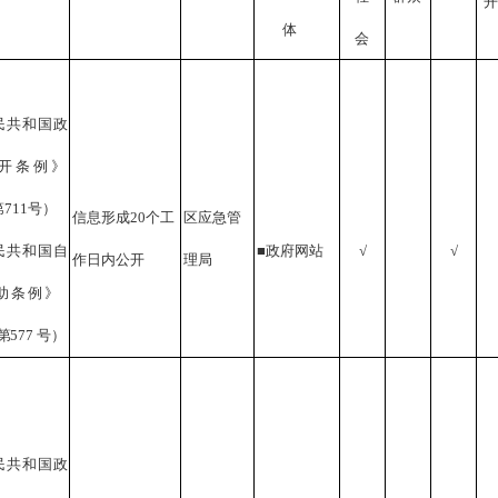
开
体
会
民共和国政
开条例》
第
711
号
）
信息形成
20个工
区应急管
民共和国自
■政府网站
√
√
作日内公开
理局
助条例》
第
577
号）
民共和国政