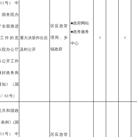
11号） 中
、国务院办
■政府网站
区应急管
于全面推进
■政务服务
理局
、乡
√
√
工作的意
重大决策作出后
中心
镇政府
务院办公厅
及时公开
务公开工作
做好政务舆
通知》（国
6〕61号）
民共和国政
开条例》
(国
11号） 中
区应急管