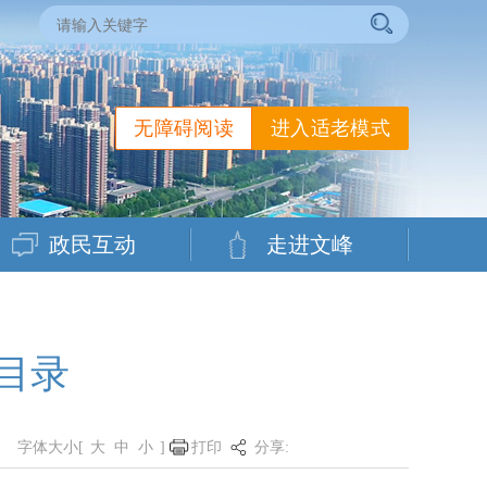
无障碍阅读
进入适老模式
政民互动
走进文峰
目录
字体大小[
大
中
小
]
打印
分享: