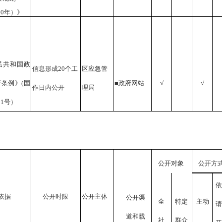
020年）》
民共和国政
信息形成
20个工
区应急管
开条例》
(国
■政府网站
√
√
作日内公开
理局
11号）
公开对象
公开方
依据
公开时限
公开主体
公开渠
全
特定
主动
道和载
社
群众