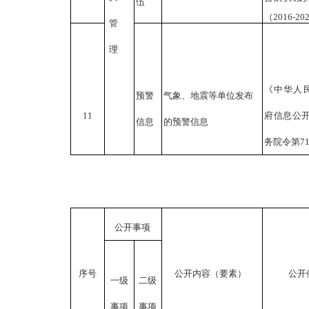
伍
（
2016-2
管
理
《中华人
预警
气象、地震等单位发布
11
府信息公
信息
的预警信息
务院令第7
公开事项
序号
公开内容（要素）
公开
一级
二级
事项
事项