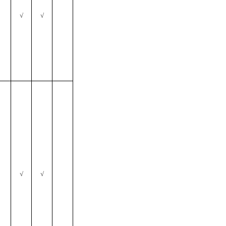
√
√
√
√