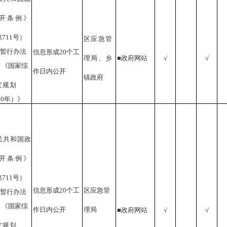
开条例》
第
711
号
）
区应急管
暂行办法
信息形成
20个工
理局
、乡
■政府网站
√
√
）
《国家综
作日内公开
镇政府
灾
规
划
020年）》
民共和国政
开条例》
第
711
号
）
信息形成
20个工
区应急管
暂行办法
）
《国家综
作日内公开
理局
■政府网站
√
√
灾
规
划