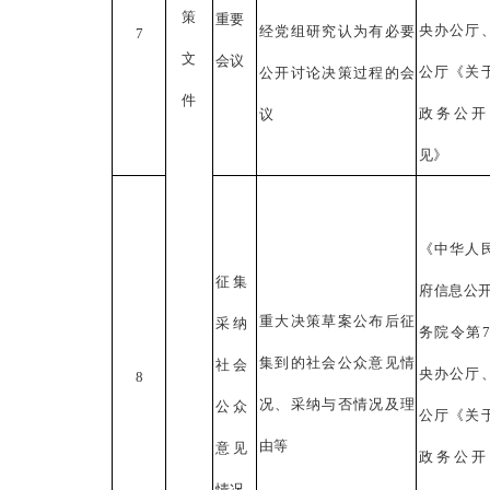
策
重要
央办公厅
经党组研究认为有必要
7
文
会议
公厅《关
公开讨论决策过程的会
件
政务公开
议
见》
《中华人
征集
府信息公
重大决策草案公布后征
采纳
务院令第7
集到的社会公众意见情
社会
央办公厅
8
况、采纳与否情况及理
公众
公厅《关
由等
意见
政务公开
情况