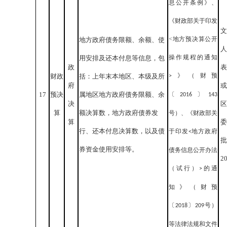
息公开条例》、
《财政部关于印发
文
<地方预决算公开
地方政府债务限额、余额、使
人
操作规程的通知
用安排及还本付息等信息，包
政
表
》（财预
财政
括：上年末本地区、本级及所
>
府
或
17
预决
属地区地方政府债务限额、余
〔
〕
2016
143
决
区
算
额决算数，地方政府债券发
号）、《财政部关
算
委
行、还本付息决算数，以及债
于印发
地方政府
<
批
券资金使用安排等。
债务信息公开办法
2
（试行）
的通
>
知》（财预
〔
〕
号）
2018
209
等法律法规和文件