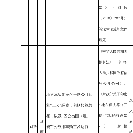
知》（财预
〔
〕
号）
2018
209
等法律法规和文件
规定
《中华人民共和国
预算法》、《中华
人民共和国政府信
息公开条例》、
《财政部关于印发
地方本级汇总的一般公共预
文
<地方预决算公开
算“三公”经费，包括预算总
人
操作规程的通知
额，以及“因公出国（境）
政
表
》（财预
财政
费”“公务用车购置及运行
>
府
或