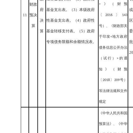
》（财预
财政
>
府
基金支出表。（3）本级政府
或
11
预决
〔
〕
2016
143
决
性基金支出表。（4）政府性
区
算
号）、《财政部关
算
基金转移支付表。（5）政府
委
于印发
地方政府
<
专项债务限额和余额情况表。
批
债务信息公开办法
2
（试行）
的通
>
知》（财预
〔
〕
号）
2018
209
等法律法规和文件
规定
《中华人民共和国
预算法》、《中华