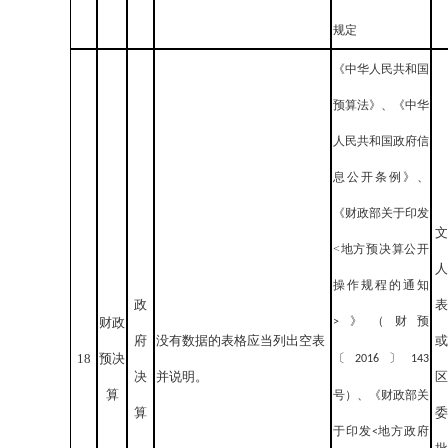
规定
《中华人民共和国
预算法》、《中华
人民共和国政府信
息公开条例》、
《财政部关于印发
文
<地方预决算公开
人
操作规程的通知
政
表
》（财预
财政
>
府
没有数据的表格应当列出空表
或
18
预决
〔
〕
2016
143
决
并说明。
区
算
号）、《财政部关
算
委
于印发
地方政府
<