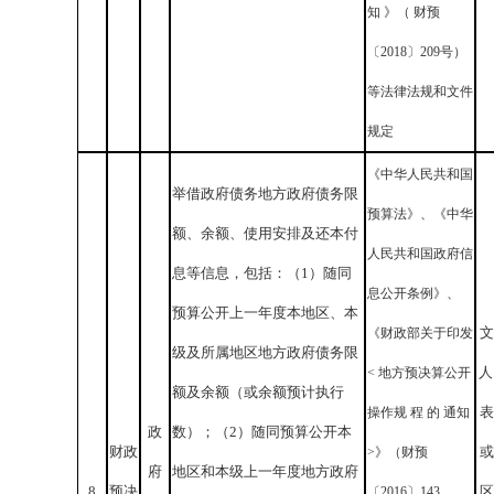
知 》（ 财预
〔2018〕209号）
等法律法规和文件
规定
《中华人民共和国
举借政府债务地方政府债务限
预算法》、《中华
额、余额、使用安排及还本付
人民共和国政府信
息等信息，包括：（1）随同
息公开条例》、
预算公开上一年度本地区、本
文
《财政部关于印发
级及所属地区地方政府债务限
人
< 地方预决算公开
额及余额（或余额预计执行
表
操作规 程 的 通知
政
数）；（2）随同预算公开本
财政
或
>》（财预
府
地区和本级上一年度地方政府
8
预决
区
〔2016〕143