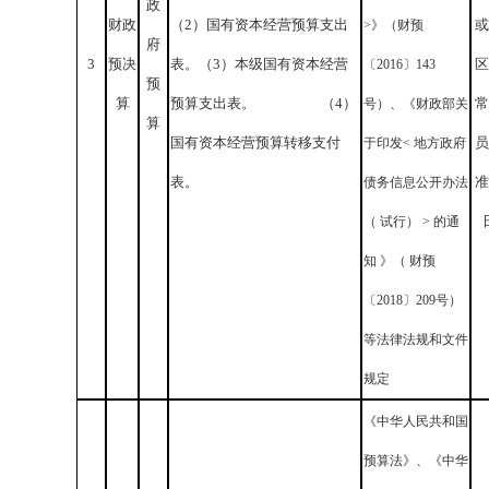
政
财政
（
2
）国有资本经营预算支出
或
>》（财预
府
3
预决
表。（
3
）本级国有资本经营
区
〔2016〕143
预
算
预算支出表。
（
4
）
常
号）、《财政部关
算
国有资本经营预算转移支付
员
于印发< 地方政府
表。
准
债务信息公开办法
（ 试行） > 的通
知 》（ 财预
〔2018〕209号）
等法律法规和文件
规定
《中华人民共和国
预算法》、《中华