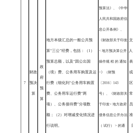
预算法》、《中华
人民共和国政府信
息公开条例》、
地方本级汇总的一般公共预
文
《财政部关于印发
算“三公”经费，包括：（1）
人
< 地方预决算公开
预算总额，以及“因公出国
表
操作规 程 的 通知
政
财政
（境）费、公务用车购置及运
或
>》（财预
府
7
预决
行费（细化到“公务用车购置
区
〔2016〕143
预
算
费、公务用车运行费”两
常
号）、《财政部关
算
项）、公务接待费”分项数
员
于印发< 地方政府
额；（2）对增减变化情况进
准
债务信息公开办法
行说明。
（ 试行） > 的通