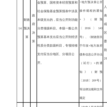
<地方预决算公开
金预算、国有资本经营预算和
人
操作规程的通知
社会保险基金预算报表中涉及
政
表
》（财预
财政
本级支出的，应当公开到功能
>
府
或
14
预决
分类项级科目。本级一般公共
〔
〕
2016
143
决
区
算
预算基本支出应当公开到经济
号）、《财政部关
算
委
性质分类款级科目，专项转移
于印发
地方政府
<
批
支付应当分地区、分项目公
债务信息公开办法
2
开。
（试行）
的通
>
知》（财预
〔
〕
号）
2018
209
等法律法规和文件
规定