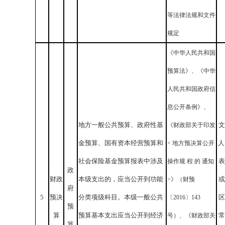
等法律法规和文件
规定
《中华人民共和国
预算法》、《中华
人民共和国政府信
息公开条例》、
地方一般公共预算、政府性基
文
《财政部关于印发
金预算、国有资本经营预算和
人
< 地方预决算公开
社会保险基金预算报表中涉及
表
操作规 程 的 通知
政
财政
本级支出的，应当公开到功能
或
>》（财预
府
5
预决
分类项级科目。本级一般公共
区
〔2016〕143
预
算
预算基本支出应当公开到经济
常
号）、《财政部关
算