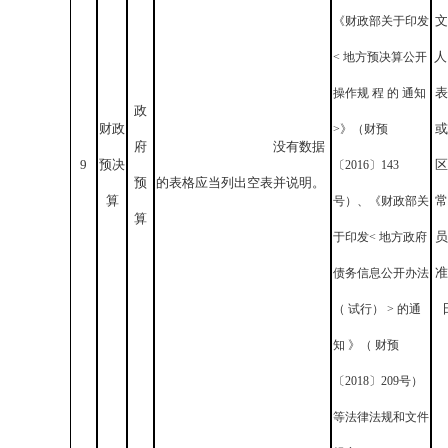
文
《财政部关于印发
人
< 地方预决算公开
表
操作规 程 的 通知
政
财政
或
>》（财预
府
没有数据
9
预决
区
〔2016〕143
预
的表格应当列出空表并说明。
算
常
号）、《财政部关
算
员
于印发< 地方政府
准
债务信息公开办法
（ 试行） > 的通
知 》（ 财预
〔2018〕209号）
等法律法规和文件