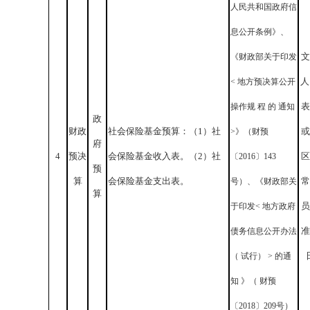
人民共和国政府信
息公开条例》、
文
《财政部关于印发
人
< 地方预决算公开
表
操作规 程 的 通知
政
财政
社会保险基金预算：（
1
）社
或
>》（财预
府
4
预决
会保险基金收入表。（
2
）社
区
〔2016〕143
预
算
会保险基金支出表。
常
号）、《财政部关
算
员
于印发< 地方政府
准
债务信息公开办法
（ 试行） > 的通
知 》（ 财预
〔2018〕209号）