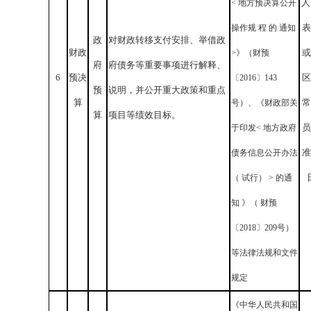
人
< 地方预决算公开
表
操作规 程 的 通知
政
对财政转移支付安排、举借政
财政
或
>》（财预
府
府债务等重要事项进行解释、
6
预决
区
〔2016〕143
预
说明，并公开重大政策和重点
算
常
号）、《财政部关
算
项目等绩效目标。
员
于印发< 地方政府
准
债务信息公开办法
（ 试行） > 的通
知 》（ 财预
〔2018〕209号）
等法律法规和文件
规定
《中华人民共和国