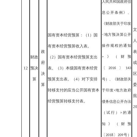
人民共和国政府信
息公开条例》、
《财政部关于印发
文
<地方预决算公开
国有资本经营预算：（1）国
人
操作规程的通知
有资本经营预算收入表。
政
表
》（财预
财政
（2）国有资本经营预算支出
>
府
或
12
预决
表。（3）本级国有资本经营
〔
〕
2016
143
决
区
算
预算支出表。（4）对下安排
号）、《财政部关
算
委
转移支付的应当公开国有资本
于印发
地方政府
<
批
经营预算转移支付表。
债务信息公开办法
2
（试行）
的通
>
知》（财预
〔
〕
号）
2018
209