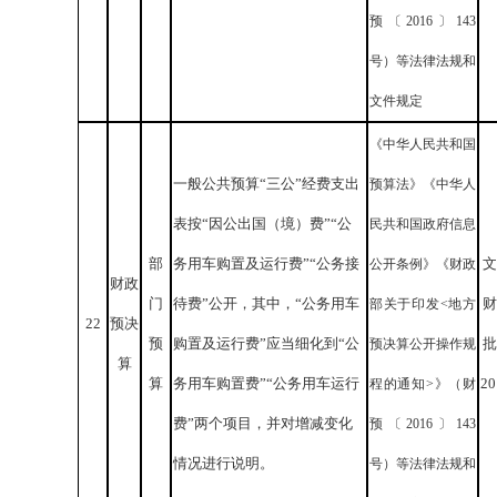
预〔2016〕143
号）等法律法规和
文件规定
《中华人民共和国
一般公共预算“三公”经费支出
预算法》《中华人
表按“因公出国（境）费”“公
民共和国政府信息
部
务用车购置及运行费”“公务接
文
公开条例》《财政
财政
门
待费”公开，其中，“公务用车
财
部关于印发<地方
22
预决
预
购置及运行费”应当细化到“公
批
预决算公开操作规
算
算
务用车购置费”“公务用车运行
2
程的通知>》（财
费”两个项目，并对增减变化
预〔2016〕143
情况进行说明。
号）等法律法规和