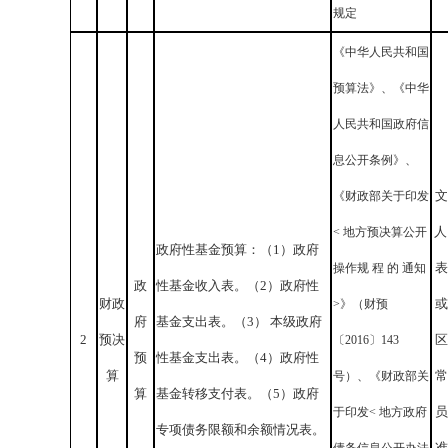
规定
《中华人民共和国
预算法》、《中华
人民共和国政府信
息公开条例》、
文
《财政部关于印发
人
< 地方预决算公开
政府性基金预算：（
1
）政府
表
操作规 程 的 通知
政
性基金收入表。（
2
）政府性
财政
或
>》（财预
府
基金支出表。（
3
） 本级政府
2
预决
区
〔2016〕143
预
性基金支出表。（
4
）政府性
算
常
号）、《财政部关
算
基金转移支付表。（
5
）政府
员
于印发< 地方政府
专项债务限额和余额情况表。
准