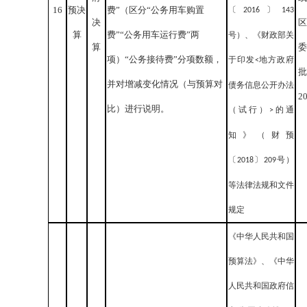
16
预决
费”（区分“公务用车购置
〔
〕
2016
143
决
区
算
费”“公务用车运行费”两
号）、《财政部关
算
委
项）“公务接待费”分项数额，
于印发
地方政府
<
批
并对增减变化情况（与预算对
债务信息公开办法
2
比）进行说明。
（试行）
的通
>
知》（财预
〔
〕
号）
2018
209
等法律法规和文件
规定
《中华人民共和国
预算法》、《中华
人民共和国政府信