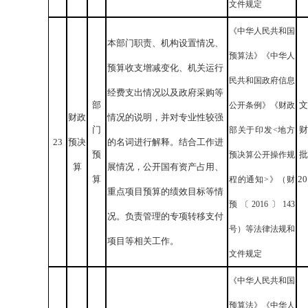
文件规定
《中华人民共和国
本部门职责、机构设置情况、
预算法》《中华人
预算收支增减变化、机关运行
民共和国政府信息
经费支出情况以及政府采购等
部
文
公开条例》《财政
财政
情况的说明，并对专业性较强
门
财
部关于印发<地方
23
预决
的名词进行解释。结合工作进
预
批
预决算公开操作规
算
展情况，公开国有资产占用、
算
2
程的通知>》（财
重点项目预算的绩效目标等情
预〔2016〕143
况。负责管理的专项转移支付
号）等法律法规和
项目等相关工作。
文件规定
《中华人民共和国
预算法》《中华人