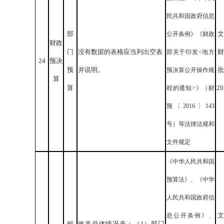
民共和国政府信息
部
文
公开条例》《财政
财政
门
没有数据的表格应当列出空表
财
部关于印发<地方
24
预决
预
并说明。
批
预决算公开操作规
算
算
2
程的通知>》（财
预〔2016〕143
号）等法律法规和
文件规定
《中华人民共和国
预算法》、《中华
人民共和国政府信
文
息公开条例》、
收支总体情况表：（1）部门