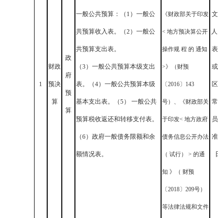
一般公共预算：（1）一般公
文
《财政部关于印发
共预算收入表。（2）一般公
人
< 地方预决算公开
共预算支出表。
表
操作规 程 的 通知
政
财政
（3）一般公共预算本级支出
或
>》（财预
府
1
预决
表。（4）一般公共预算本级
区
〔2016〕143
预
算
基本支出表。（5） 一般公共
常
号）、《财政部关
算
预算税收返还和转移支付表。
员
于印发< 地方政府
（6）政府一般债务限额和余
准
债务信息公开办法
额情况表。
（ 试行） > 的通
知 》（ 财预
〔2018〕209号）
等法律法规和文件