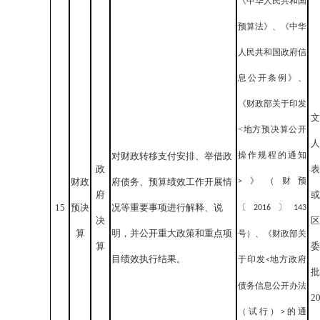
《中华人民共和国
预算法》、《中华
人民共和国政府信
息公开条例》、
《财政部关于印发
文
<地方预决算公开
人
操作规程的通知
对财政转移支付安排、举借政
政
表
》（财预
财政
府债务、预算绩效工作开展情
>
府
或
15
预决
况等重要事项进行解释、说
〔
〕
2016
143
决
区
算
明，并公开重大政策和重点项
号）、《财政部关
算
委
目绩效执行结果。
于印发
地方政府
<
批
债务信息公开办法
2
（试行）
的通
>