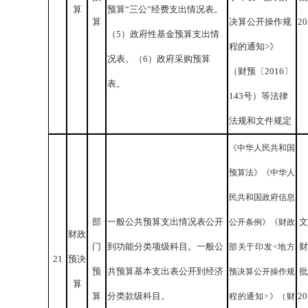
算
预算“三公”经费支出情况表。
算
决算公开操作规
2
（5）政府性基金预算支出情
程的通知>》
况表。（6）政府采购预算
（财预〔2016〕
表。
143号）等法律
法规和文件规定
《中华人民共和国
预算法》《中华人
民共和国政府信息
部
一般公共预算支出情况表公开
文
公开条例》《财政
财政
门
到功能分类项级科目。一般公
财
部关于印发<地方
21
预决
预
共预算基本支出表公开到经济
批
预决算公开操作规
算
算
分类款级科目。
2
程的通知>》（财