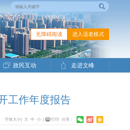
无障碍阅读
进入适老模式
政民互动
走进文峰
公开工作年度报告
字体大小[
大
中
小
]
打印
分享：