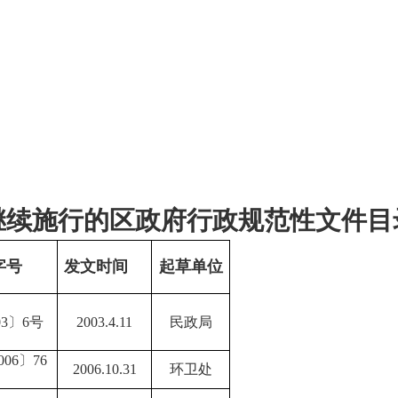
继续施行的
区政府
行政
规范性文件目
字号
发文时间
起草单位
03〕6号
2003.4.11
民政局
06〕76
2006.10.31
环卫处