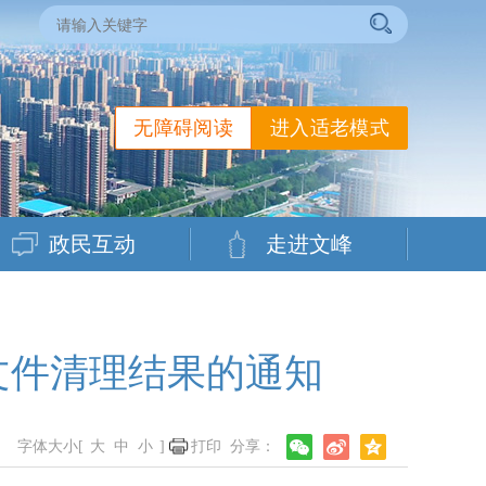
无障碍阅读
进入适老模式
政民互动
走进文峰
文件清理结果的通知
字体大小[
大
中
小
]
打印
分享：