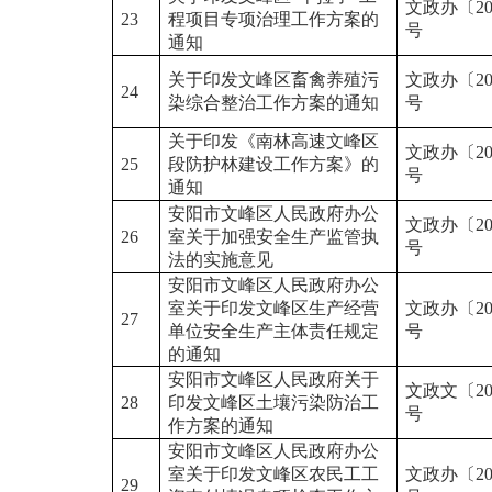
文政办〔20
23
程项目专项治理工作方案的
号
通知
关于印发文峰区畜禽养殖污
文政办〔20
24
染综合整治工作方案的通知
号
关于印发《南林高速文峰区
文政办〔20
25
段防护林建设工作方案》的
号
通知
安阳市文峰区人民政府办公
文政办〔20
26
室关于加强安全生产监管执
号
法的实施意见
安阳市文峰区人民政府办公
室关于印发文峰区生产经营
文政办〔20
27
单位安全生产主体责任规定
号
的通知
安阳市文峰区人民政府关于
文政
文
〔2
28
印发文峰区土壤污染防治工
号
作方案的通知
安阳市文峰区人民政府
办公
室
关于印发文峰区
农民工工
文政
办
〔2
29