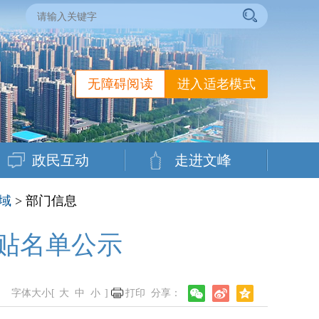
无障碍阅读
进入适老模式
政民互动
走进文峰
域
> 部门信息
贴名单公示
字体大小[
大
中
小
]
打印
分享：