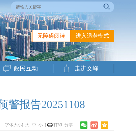
无障碍阅读
进入适老模式
政民互动
走进文峰
告20251108
字体大小[
大
中
小
]
打印
分享：