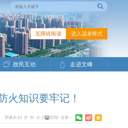
无障碍阅读
进入适老模式
政民互动
走进文峰
防火知识要牢记！
字体大小[
大
中
小
]
打印
分享：