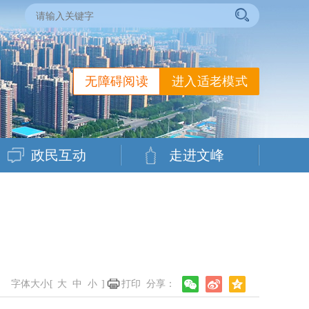
无障碍阅读
进入适老模式
政民互动
走进文峰
字体大小[
大
中
小
]
打印
分享：