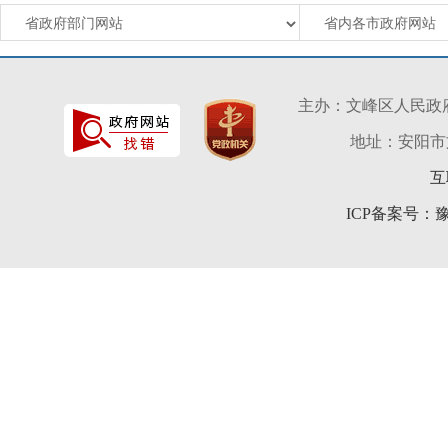
文峰
51
北约
主办：文峰区人民政
（
地址：安阳市文峰
属于
互
ICP备案号：豫I
形成
律、
规定
三、
公民
根据