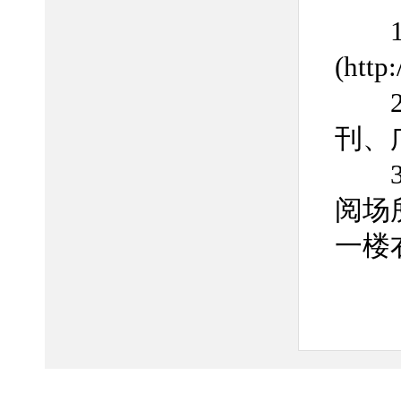
1.
(http
2.
刊、
3.
阅场
一楼
下查
询服
文峰
地址