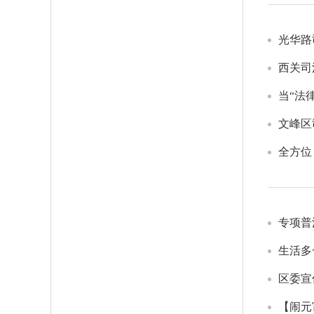
光华路
西关司
当“法
文峰区
全方位
专项普
生活多
区委宣
【闹元