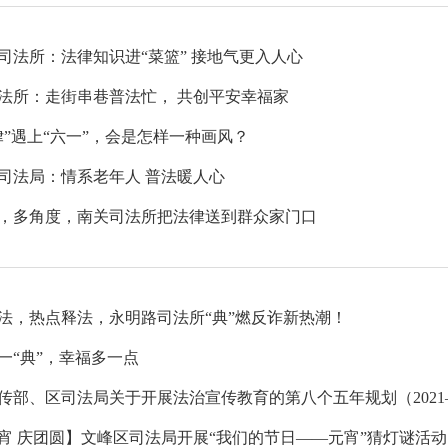
司法所：法律知识进“菜篮” 接地气更入人心
法所：走街串巷普法忙， 共创平安幸福家
律”遇上“六一”，会是怎样一种画风？
司法局：情系老年人 普法暖人心
，多角度，南关司法所把法律送到群众家门口
法，热点释法，永明路司法所“典”燃反诈新热潮！
一“典”，幸福多一点
传部、区司法局关于开展法治宣传教育的第八个五年规划（2021—
宵 庆团圆】文峰区司法局开展“我们的节日——元宵”猜灯谜活动